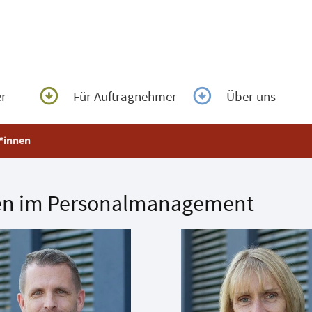
home_pin
er
Für Auftragnehmer
Über uns
*innen
nen im Personalmanagement