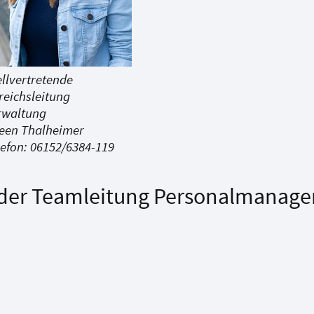
ellvertretende
reichsleitung
rwaltung
leen Thalheimer
lefon: 06152/6384-119
n der Teamleitung Personalmanag