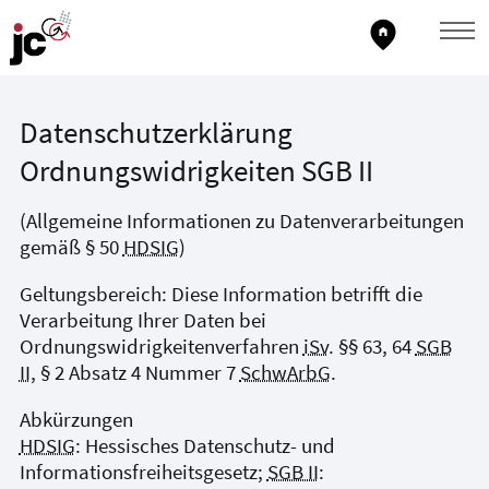
home_pin
Datenschutzerklärung
Ordnungswidrigkeiten SGB II
(Allgemeine Informationen zu Datenverarbeitungen
gemäß § 50
HDSIG
)
Geltungsbereich: Diese Information betrifft die
Verarbeitung Ihrer Daten bei
Ordnungswidrigkeitenverfahren
iSv
. §§ 63, 64
SGB
II
, § 2 Absatz 4 Nummer 7
SchwArbG
.
Abkürzungen
HDSIG
: Hessisches Datenschutz- und
Informationsfreiheitsgesetz;
SGB II
: