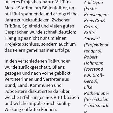
unseres Projekts rehapro V-I-T im
Adil Oyan
Merck-Stadion am Böllenfalltor, um
(Erster
auf fünf spannende und erfolgreiche
Kreisbeigeord
Jahre zurückzublicken. Zwischen
Kreis Groß-
Tribüne, Spielfeld und vielen guten
Gerau),
Gesprächen wurde schnell deutlich:
Britta
Hier ging es nicht nur um einen
Sarwari
Projektabschluss, sondern auch um
(Projektkoordi
das Feiern gemeinsamer Erfolge.
rehapro),
Robert
In den verschiedenen Talkrunden
Hoffmann
wurde zurückgeschaut, Bilanz
(Vorstand
gezogen und nach vorne geblickt.
KJC Groß-
Vertreterinnen und Vertreter aus
Gerau),
Bund, Land, Kommunen und
Elke
Jobcentern diskutierten darüber,
Rothenheber
welche Erfahrungen aus V-I-T bleiben
(Bereichsleitu
und welche Impulse auch künftig
Arbeitsmarkt
Wirkung entfalten können.
&